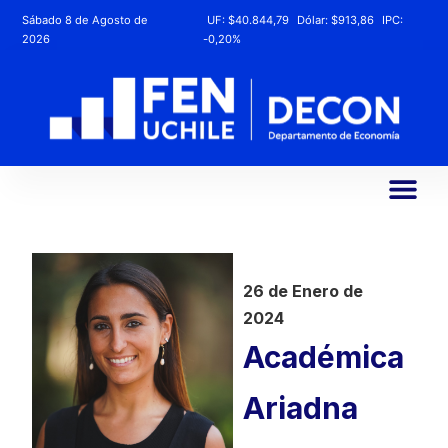
Sábado 8 de Agosto de
UF:
$40.844,79
Dólar:
$913,86
IPC:
2026
-0,20%
26 de Enero de
2024
Académica
Ariadna