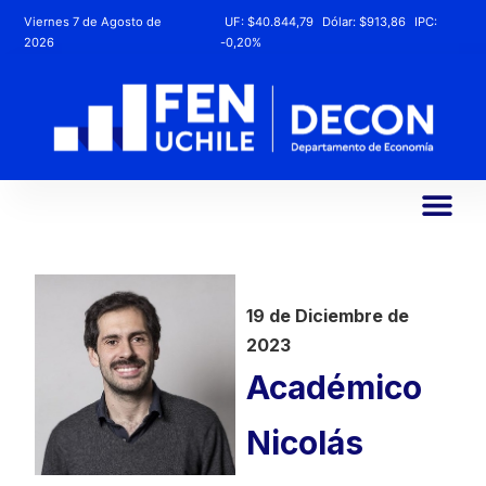
Viernes 7 de Agosto de
UF:
$40.844,79
Dólar:
$913,86
IPC:
2026
-0,20%
19 de Diciembre de
2023
Académico
Nicolás