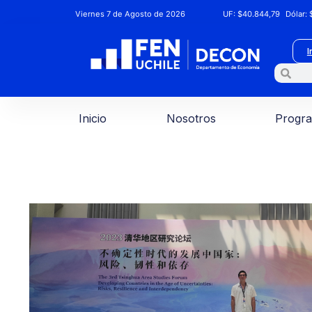
Viernes 7 de Agosto de 2026
UF:
$40.844,79
Dólar:
$
I
Inicio
Nosotros
Progr