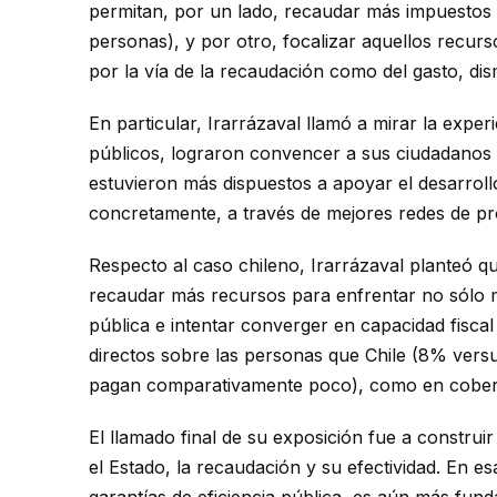
permitan, por un lado, recaudar más impuestos (
personas), y por otro, focalizar aquellos recurs
por la vía de la recaudación como del gasto, di
En particular, Irarrázaval llamó a mirar la expe
públicos, lograron convencer a sus ciudadanos p
estuvieron más dispuestos a apoyar el desarroll
concretamente, a través de mejores redes de pro
Respecto al caso chileno, Irarrázaval planteó q
recaudar más recursos para enfrentar no sólo ma
pública e intentar converger en capacidad fiscal
directos sobre las personas que Chile (8% versus
pagan comparativamente poco), como en cobertur
El llamado final de su exposición fue a construi
el Estado, la recaudación y su efectividad. En e
garantías de eficiencia pública, es aún más fu