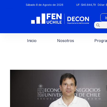
Sábado 8 de Agosto de 2026
UF:
$40.844,79
Dólar:
$
I
Inicio
Nosotros
Progr