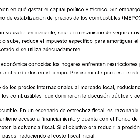
 bien en qué gastar el capital político y técnico. Sin embar
mo de estabilización de precios de los combustibles (MEPC
un subsidio permanente, sino un mecanismo de seguro cuyo 
cio sube, reduce el impuesto específico para amortiguar el
cotado si se utiliza adecuadamente.
a económica conocida: los hogares enfrentan restricciones
para absorberlos en el tiempo. Precisamente para eso exi
 de los precios internacionales al mercado local, reduciendo
 los combustibles, que dominaron la discusión pública y ge
iscutible. En un escenario de estrechez fiscal, es razonabl
antiene acceso a financiamiento y cuenta con el Fondo de 
er la solvencia fiscal. Si el objetivo era reducir la presión 
pasos, reduciendo el costo fiscal inicial.