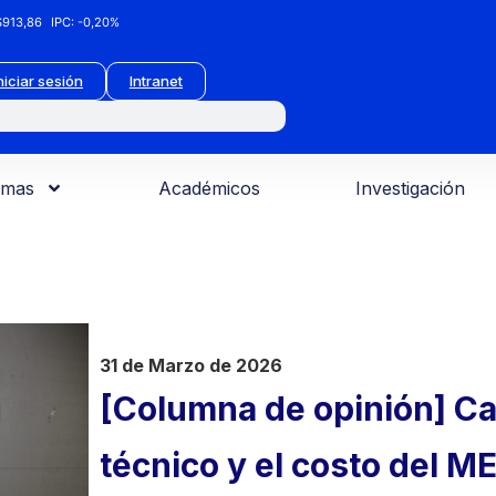
913,86
IPC:
-0,20%
niciar sesión
Intranet
amas
Académicos
Investigación
31 de Marzo de 2026
[Columna de opinión] Capi
técnico y el costo del 