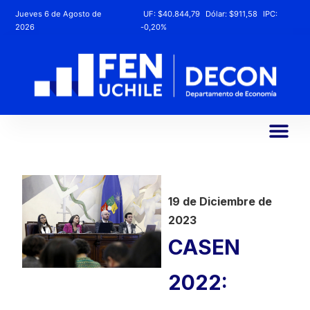
Jueves 6 de Agosto de
UF:
$40.844,79
Dólar:
$911,58
IPC:
2026
-0,20%
19 de Diciembre de
2023
CASEN
2022: