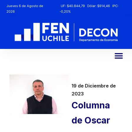
Jueves 6 de Agosto de
UF:
$40.844,79
Dólar:
$914,46
IPC:
2026
-0,20%
19 de Diciembre de
2023
Columna
de Oscar