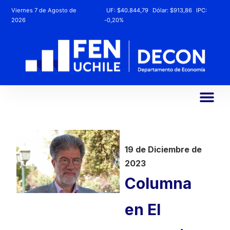
Viernes 7 de Agosto de
UF:
$40.844,79
Dólar:
$913,86
IPC:
2026
-0,20%
19 de Diciembre de
2023
Columna
en El