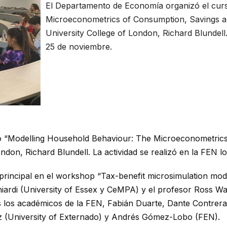
El Departamento de Economía organizó el cur
Microeconometrics of Consumption, Savings an
University College of London, Richard Blundell.
25 de noviembre.
o “Modelling Household Behaviour: The Microeconometric
ondon, Richard Blundell. La actividad se realizó en la FEN l
principal en el workshop “Tax-benefit microsimulation mode
hiardi (University of Essex y CeMPA) y el profesor Ross Warw
s los académicos de la FEN, Fabián Duarte, Dante Contrer
z (University of Externado) y Andrés Gómez-Lobo (FEN).