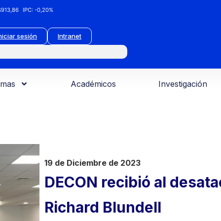
913,86
IPC:
-0,20%
niciar sesión
Intranet
amas
Académicos
Investigación
19 de Diciembre de 2023
DECON recibió al desat
Richard Blundell