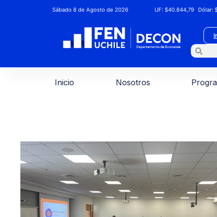
Sábado 8 de Agosto de 2026
UF:
$40.844,79
Dólar:
$
I
Inicio
Nosotros
Progr