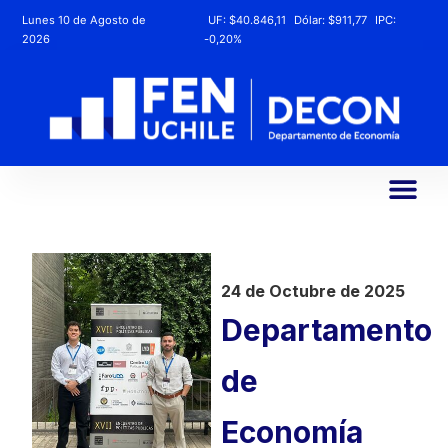
Lunes 10 de Agosto de
UF:
$40.846,11
Dólar:
$911,77
IPC:
2026
-0,20%
24 de Octubre de 2025
Departamento
de
Economía