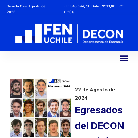
Sábado 8 de Agosto de
UF:
$40.844,79
Dólar:
$913,86
IPC:
2026
-0,20%
22 de Agosto de
2024
Egresados
del DECON