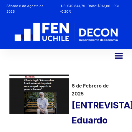
Sábado 8 de Agosto de
UF:
$40.844,79
Dólar:
$913,86
IPC:
2026
-0,20%
6 de Febrero de
2025
[ENTREVISTA
Eduardo