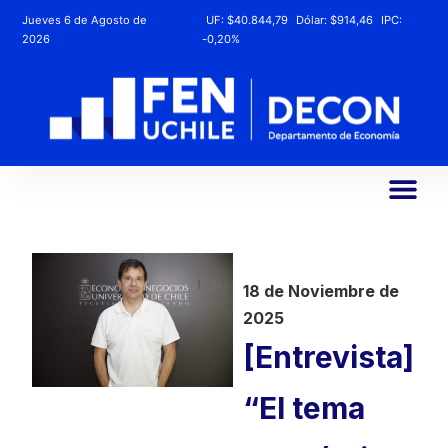
Jueves 6 de Agosto de
UF:
$40.844,79
Dólar:
$914,46
IPC:
2026
-0,20%
18 de Noviembre de
2025
[Entrevista]
“El tema