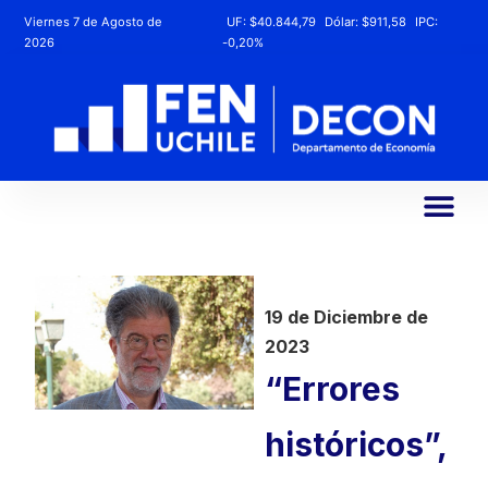
Viernes 7 de Agosto de
UF:
$40.844,79
Dólar:
$911,58
IPC:
2026
-0,20%
19 de Diciembre de
2023
“Errores
históricos”,