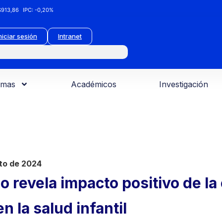
913,86
IPC:
-0,20%
niciar sesión
Intranet
amas
Académicos
Investigación
to de 2024
o revela impacto positivo de la
en la salud infantil