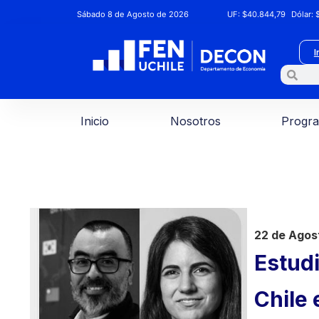
Sábado 8 de Agosto de 2026
UF:
$40.844,79
Dólar:
$
I
Inicio
Nosotros
Progr
22 de Agos
Estudi
Chile 