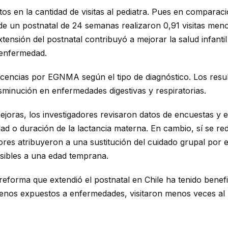
ctos en la cantidad de visitas al pediatra. Pues en compara
 un postnatal de 24 semanas realizaron 0,91 visitas menos
extensión del postnatal contribuyó a mejorar la salud infanti
 enfermedad.
 licencias por EGNMA según el tipo de diagnóstico. Los resu
minución en enfermedades digestivas y respiratorias.
joras, los investigadores revisaron datos de encuestas y 
dad o duración de la lactancia materna. En cambio, sí se re
dores atribuyeron a una sustitución del cuidado grupal por 
sibles a una edad temprana.
forma que extendió el postnatal en Chile ha tenido benefici
nos expuestos a enfermedades, visitaron menos veces al p