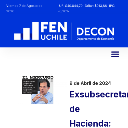
Viernes 7 de Agosto de
UF:
$40.844,79
Dólar:
$913,86
IPC:
2026
-0,20%
9 de Abril de 2024
Exsubsecreta
de
Hacienda: