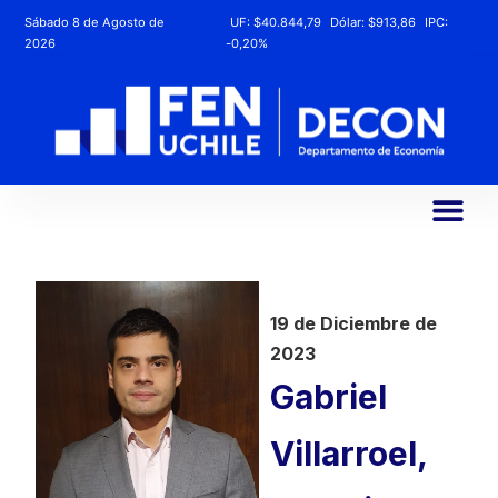
Sábado 8 de Agosto de
UF:
$40.844,79
Dólar:
$913,86
IPC:
2026
-0,20%
19 de Diciembre de
2023
Gabriel
Villarroel,