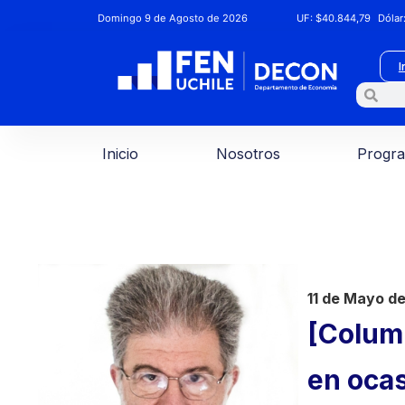
Domingo 9 de Agosto de 2026
UF:
$40.844,79
Dólar
I
Inicio
Nosotros
Progr
11 de Mayo d
[Column
en ocas