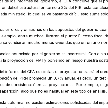
tos de los informes del gobierno, el CFA concluye que el pr
 un déficit estructural en torno a 3% del PIB, esta concl
da ministerio, lo cual se ve bastante difícil, esto suma sol
rios errores y omisiones en los supuestos del gobierno cua
 ejemplo, entre muchos, ilustran el punto: El costo fiscal 
que se vendieron mucho menos viviendas que en un año nor
as fiscales anunciado por el gobierno es inverosímil. Con o 
la proyección del FMI y poniendo en riesgo nuestra sosteni
l informe del CFA es similar: el proyecto no traerá el cre
obación del PRN promedia un 0,7% anual, es decir, un terci
os de consistencia” en las proyecciones. Por ejemplo, el go
parición, algo que no es habitual en este tipo de análisis.
sta columna, no existen estimaciones sofisticadas del impa