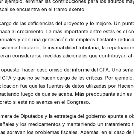
r ejemplo, eliminar las contribuciones para los adultos ma
scal se encuentra en el tramo exento.
 cargo de las deficiencias del proyecto y lo mejore. Un punt
ada al crecimiento. La más importante entre estas es el cré
anuales y con una generación de empleos bastante reducida
istema tributario, la invariabilidad tributaria, la repatriaci
eran considerarse medidas adicionales que contribuyan al c
opuesto: hacer caso omiso del informe del CFA. Una señal 
CFA y que no se hacen cargo de las críticas. Por ejemplo, 
licación fue que las fuentes de datos utilizadas por Haciend
mpactando luego de que se acaba. Más preocupante aún es la
ecreto si esta no avanza en el Congreso.
Cámara de Diputados y la estrategia del gobierno apunta a o
 pañales y los medicamentos y manteniendo un tratamiento tr
das agravan los problemas fiscales. Además, en el caso de 