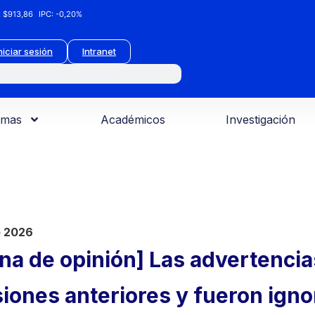
:
$913,86
IPC:
-0,20%
niciar sesión
Intranet
amas
Académicos
Investigación
e 2026
a de opinión] Las advertencia
iones anteriores y fueron igno