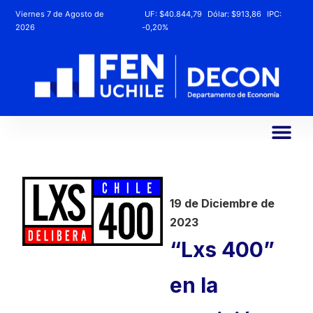
Viernes 7 de Agosto de
UF:
$40.844,79
Dólar:
$913,86
IPC:
2026
-0,20%
19 de Diciembre de
2023
“Lxs 400”
en la