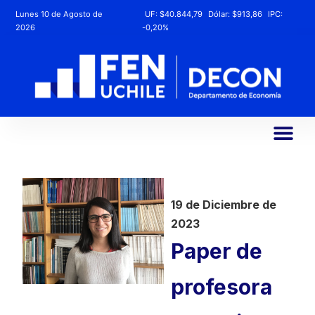
Lunes 10 de Agosto de
UF:
$40.844,79
Dólar:
$913,86
IPC:
2026
-0,20%
19 de Diciembre de
2023
Paper de
profesora