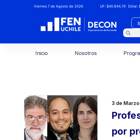
Viernes 7 de Agosto de 2026
UF:
$40.844,79
Dólar:
$
I
Inicio
Nosotros
Progr
3 de Marzo
Profe
por pr