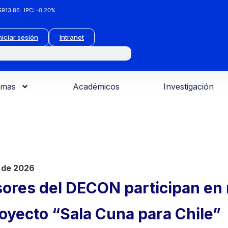
913,86
IPC:
-0,20%
niciar sesión
Intranet
amas
Académicos
Investigación
 de 2026
sores del DECON participan en 
oyecto “Sala Cuna para Chile”