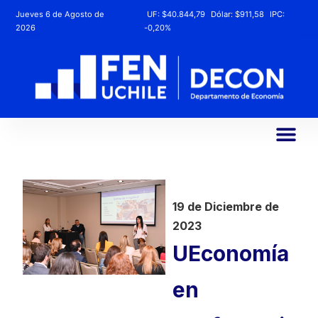
Jueves 6 de Agosto de
UF:
$40.844,79
Dólar:
$911,58
IPC:
2026
-0,20%
19 de Diciembre de
2023
UEconomía
en