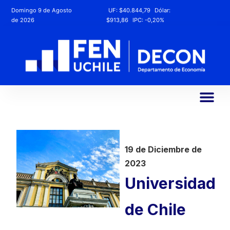
Domingo 9 de Agosto
UF:
$40.844,79
Dólar:
de 2026
$913,86
IPC:
-0,20%
19 de Diciembre de
2023
Universidad
de Chile