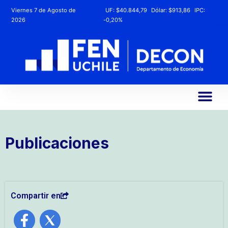
Viernes 7 de Agosto de
UF:
$40.844,79
Dólar:
$913,86
IPC:
2026
-0,20%
Publicaciones
Compartir en