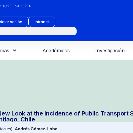
911,58
IPC:
-0,20%
niciar sesión
Intranet
amas
Académicos
Investigación
New Look at the Incidence of Public Transport 
ntiago, Chile
tor(es):
Andrés Gómez-Lobo