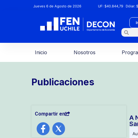
Jueves 6 de Agosto de 2026
UF:
$40.844,79
Dólar:
$
I
Inicio
Nosotros
Progr
Publicaciones
Compartir en
A 
Sa
Au