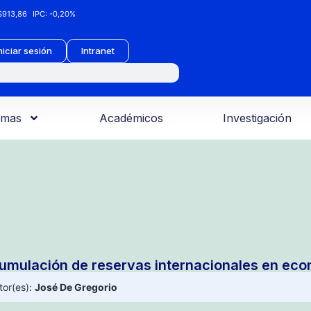
913,86
IPC:
-0,20%
niciar sesión
Intranet
amas
Académicos
Investigación
umulación de reservas internacionales en ec
tor(es):
José De Gregorio