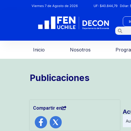
Viernes 7 de Agosto de 2026
UF:
$40.844,79
Dólar:
$
I
Inicio
Nosotros
Progr
Publicaciones
Compartir en
Ac
Au