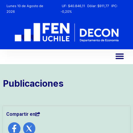
Lunes 10 de Agosto de
UF:
$40.846,11
Dólar:
$911,77
IPC:
2026
-0,20%
Publicaciones
Compartir en