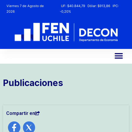
Viernes 7 de Agosto de
UF:
$40.844,79
Dólar:
$913,86
IPC:
2026
-0,20%
Publicaciones
Compartir en