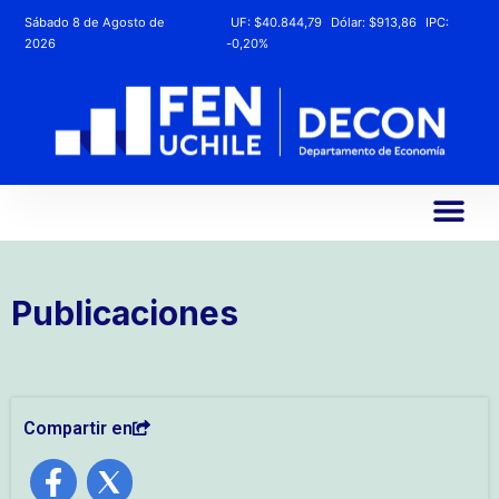
Sábado 8 de Agosto de
UF:
$40.844,79
Dólar:
$913,86
IPC:
2026
-0,20%
Publicaciones
Compartir en