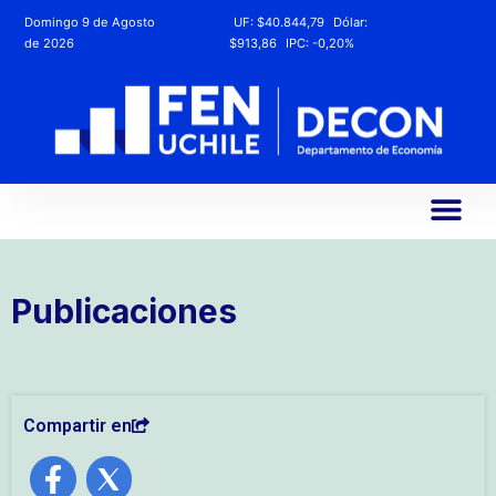
Domingo 9 de Agosto
UF:
$40.844,79
Dólar:
de 2026
$913,86
IPC:
-0,20%
Publicaciones
Compartir en