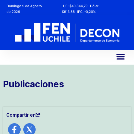
Domingo 9 de Agosto
UF:
$40.844,79
Dólar:
de 2026
$913,86
IPC:
-0,20%
Publicaciones
Compartir en