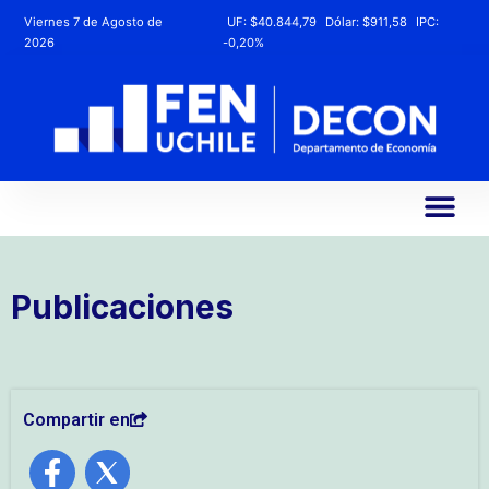
Viernes 7 de Agosto de
UF:
$40.844,79
Dólar:
$911,58
IPC:
2026
-0,20%
Publicaciones
Compartir en