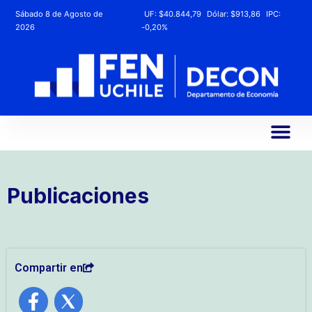
Sábado 8 de Agosto de
UF:
$40.844,79
Dólar:
$913,86
IPC:
2026
-0,20%
Publicaciones
Compartir en