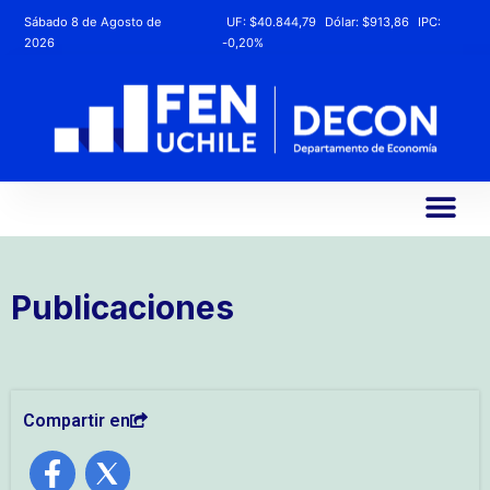
Sábado 8 de Agosto de
UF:
$40.844,79
Dólar:
$913,86
IPC:
2026
-0,20%
Publicaciones
Compartir en