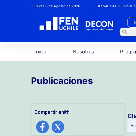
Jueves 6 de Agosto de 2026
UF:
$40.844,79
Dólar:
$
I
Inicio
Nosotros
Progr
Publicaciones
Compartir en
Cl
Au