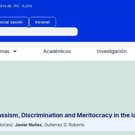
914,46
IPC:
-0,20%
niciar sesión
Intranet
amas
Académicos
Investigación
assism, Discrimination and Meritocracy in the l
tor(es):
Javier Nuñez
,
Gutierrez D. Roberto