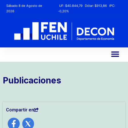
Sábado 8 de Agosto de
UF:
$40.844,79
Dólar:
$913,86
IPC:
2026
-0,20%
Publicaciones
Compartir en