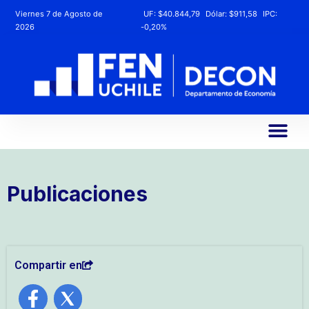
Viernes 7 de Agosto de
UF:
$40.844,79
Dólar:
$911,58
IPC:
2026
-0,20%
Publicaciones
Compartir en