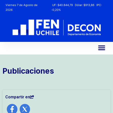
Viernes 7 de Agosto de
UF:
$40.844,79
Dólar:
$913,86
IPC:
2026
-0,20%
Publicaciones
Compartir en