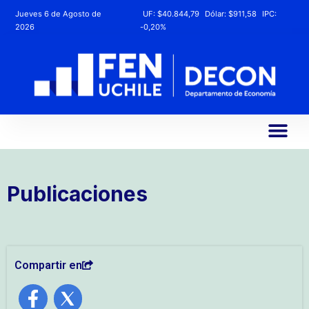
Jueves 6 de Agosto de
UF:
$40.844,79
Dólar:
$911,58
IPC:
2026
-0,20%
Publicaciones
Compartir en