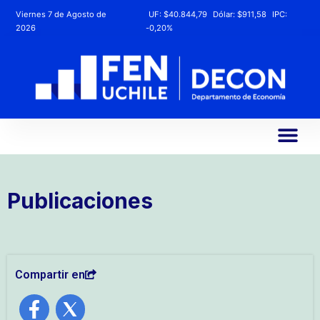
Viernes 7 de Agosto de
UF:
$40.844,79
Dólar:
$911,58
IPC:
2026
-0,20%
Publicaciones
Compartir en