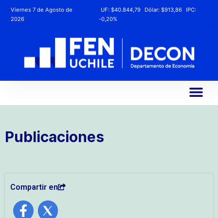
Viernes 7 de Agosto de
UF:
$40.844,79
Dólar:
$913,86
IPC:
2026
-0,20%
Publicaciones
Compartir en