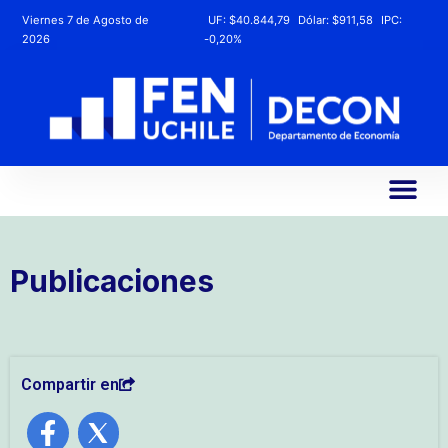
Viernes 7 de Agosto de
UF:
$40.844,79
Dólar:
$911,58
IPC:
2026
-0,20%
Publicaciones
Compartir en