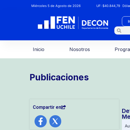
Miércoles 5 de Agosto de 2026
UF:
$40.844,79
Dólar
I
Inicio
Nosotros
Progr
Publicaciones
Compartir en
De
Me
Au