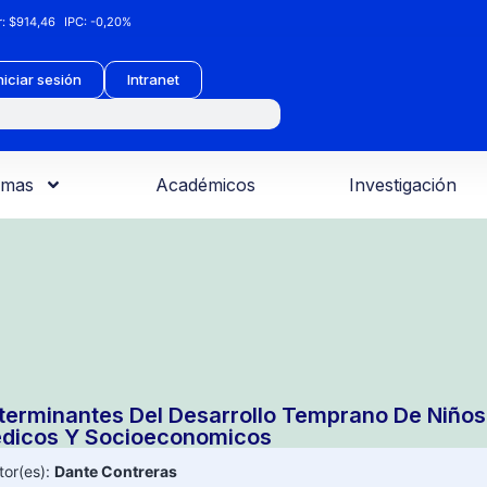
:
$914,46
IPC:
-0,20%
niciar sesión
Intranet
amas
Académicos
Investigación
terminantes Del Desarrollo Temprano De Niños 
dicos Y Socioeconomicos
tor(es):
Dante Contreras