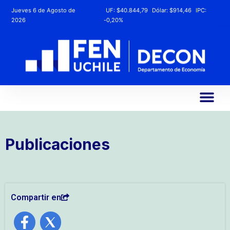
Jueves 6 de Agosto de
UF:
$40.844,79
Dólar:
$914,46
IPC:
2026
-0,20%
Publicaciones
Compartir en