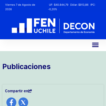
Viernes 7 de Agosto de
UF:
$40.844,79
Dólar:
$913,86
IPC:
2026
-0,20%
Publicaciones
Compartir en