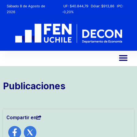
Sábado 8 de Agosto de
UF:
$40.844,79
Dólar:
$913,86
IPC:
2026
-0,20%
Publicaciones
Compartir en