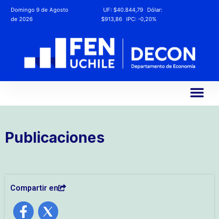
Domingo 9 de Agosto
UF:
$40.844,79
Dólar:
de 2026
$913,86
IPC:
-0,20%
Publicaciones
Compartir en