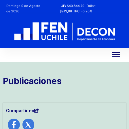
Domingo 9 de Agosto
UF:
$40.844,79
Dólar:
de 2026
$913,86
IPC:
-0,20%
Publicaciones
Compartir en