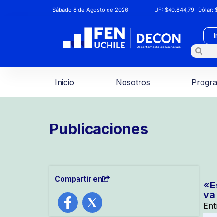
Sábado 8 de Agosto de 2026
UF:
$40.844,79
Dólar:
$
I
Inicio
Nosotros
Progr
Publicaciones
Compartir en
«E
va
Ent