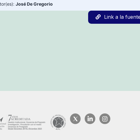
tor(es):
José De Gregorio
Link a la fuent