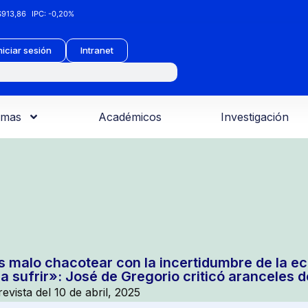
913,86
IPC:
-0,20%
niciar sesión
Intranet
amas
Académicos
Investigación
s malo chacotear con la incertidumbre de la e
 a sufrir»: José de Gregorio criticó aranceles 
revista del 10 de abril, 2025