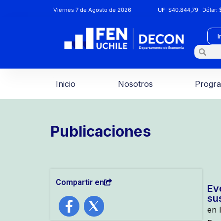
Viernes 7 de Agosto de 2026
UF:
$40.844,79
Dólar:
$
I
Inicio
Nosotros
Progr
Publicaciones
Compartir en
Ev
sus
en 