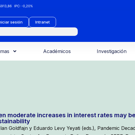
913,86
IPC:
-0,20%
niciar sesión
Intranet
amas
Académicos
Investigación
en moderate increases in interest rates may be
tainability
Ilan Goldfajn y Eduardo Levy Yeyati (eds.), Pandemic Deca