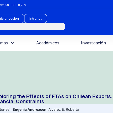
911,58
IPC:
-0,20%
niciar sesión
Intranet
amas
Académicos
Investigación
ploring the Effects of FTAs on Chilean Export
nancial Constraints
tor(es):
Eugenia Andreasen
,
Alvarez E. Roberto