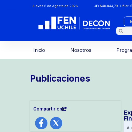
Jueves 6 de Agosto de 2026
UF:
$40.844,79
Dólar:
$
I
Inicio
Nosotros
Progr
Publicaciones
Compartir en
Ex
Fi
Au